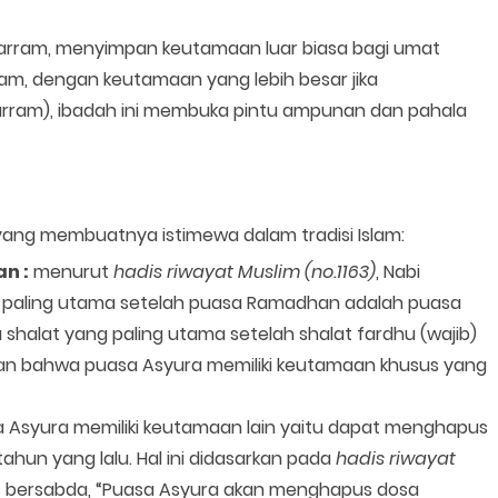
uharram, menyimpan keutamaan luar biasa bagi umat
ram, dengan keutamaan yang lebih besar jika
rram), ibadah ini membuka pintu ampunan dan pahala
ang membuatnya istimewa dalam tradisi Islam:
n :
menurut
hadis riwayat Muslim (no.1163)
, Nabi
paling utama setelah puasa Ramadhan adalah puasa
shalat yang paling utama setelah shalat fardhu (wajib)
ukkan bahwa puasa Asyura memiliki keutamaan khusus yang
 Asyura memiliki keutamaan lain yaitu dapat menghapus
ahun yang lalu. Hal ini didasarkan pada
hadis riwayat
AW bersabda, “Puasa Asyura akan menghapus dosa