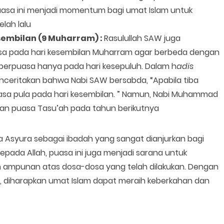
puasa ini menjadi momentum bagi umat Islam untuk
lah lalu
sembilan (9 Muharram) :
Rasulullah SAW juga
sa pada hari kesembilan Muharram agar berbeda dengan
u berpuasa hanya pada hari kesepuluh. Dalam h
adis
nceritakan bahwa Nabi SAW bersabda, “Apabila tiba
uasa pula pada hari kesembilan. ” Namun, Nabi Muhammad
n puasa Tasu’ah pada tahun berikutnya
Asyura sebagai ibadah yang sangat dianjurkan bagi
epada Allah, puasa ini juga menjadi sarana untuk
n ampunan atas dosa-dosa yang telah dilakukan. Dengan
diharapkan umat Islam dapat meraih keberkahan dan