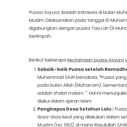
Puasa Asyura
, ibadah istimewa di bulan M
Muslim. Dilaksanakan pada tanggal 10 Muhar
digabungkan dengan puasa Tasu'ah (9 Muha
berlimpah.
Berikut beberapa
keutamaan puasa Asyura
y
Sebaik-baik Puasa setelah Ramadha
Muhammad SAW bersabda, “Puasa yang 
pada bulan Allah (Muharram). Sementara 
adalah shalat malam. ”. Hal ini menunj
diakui dalam ajaran Islam
Penghapus Dosa Setahun Lalu :
Puasa
dosa-dosa kecil yang dilakukan dalam set
Muslim (no. 1162)
, di mana Rasulullah S