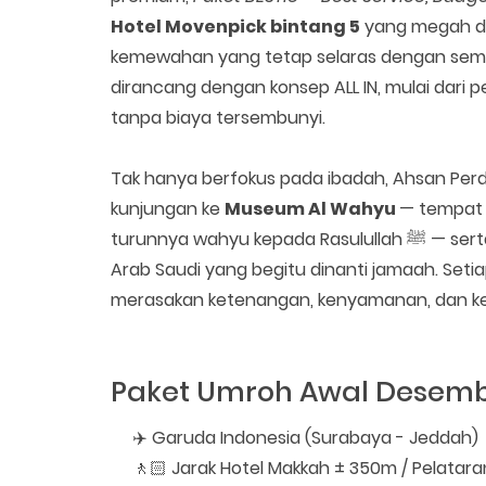
Hotel Movenpick bintang 5
yang megah da
kemewahan yang tetap selaras dengan sema
dirancang dengan konsep ALL IN, mulai dari 
tanpa biaya tersembunyi.
Tak hanya berfokus pada ibadah, Ahsan Per
kunjungan ke
Museum Al Wahyu
— tempat 
turunnya wahyu k
Arab Saudi yang begitu dinanti jamaah. Seti
merasakan ketenangan, kenyamanan, dan k
Paket Umroh Awal Desembe
✈️ Garuda Indonesia (Surabaya - Jeddah)
🚶🏻 Jarak Hotel Makkah ± 350m / Pelatara