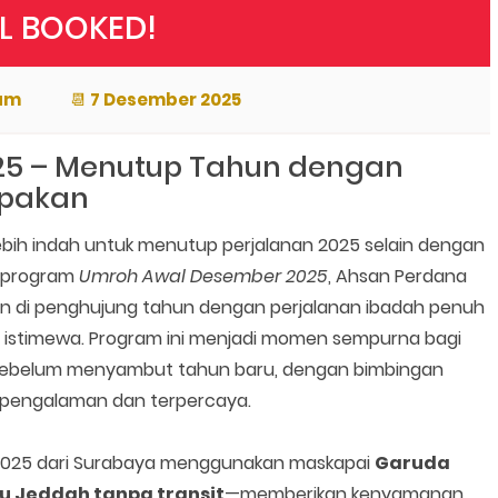
LL BOOKED!
lam
📆
7 Desember 2025
25 – Menutup Tahun dengan
upakan
lebih indah untuk menutup perjalanan 2025 selain dengan
ui program
Umroh Awal Desember 2025
, Ahsan Perdana
 di penghujung tahun dengan perjalanan ibadah penuh
a istimewa. Program ini menjadi momen sempurna bagi
 sebelum menyambut tahun baru, dengan bimbingan
pengalaman dan terpercaya.
2025 dari Surabaya menggunakan maskapai
Garuda
u Jeddah tanpa transit
—memberikan kenyamanan