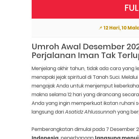
FU
📌
12 Hari, 10 Ma
Umroh Awal Desember 20
Perjalanan Iman Tak Terl
Menjelang akhir tahun, tidak ada cara yang 
menapaki jejak spiritual di Tanah Suci. Melal
mengajak Anda untuk menjemput keberkahan
makna selama 12 hari yang dirancang secar
Anda yang ingin memperkuat ikatan ruhani
langsung dari
Asatidz Ahlussunnah
yang ber
Pemberangkatan dimulai pada 7 Desember 
Indonesia
, penerbangan
langsung menuj