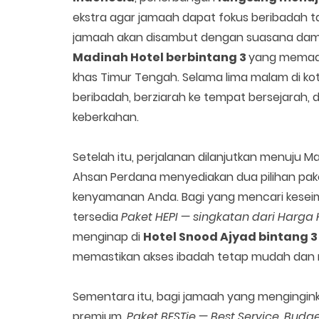
ekstra agar jamaah dapat fokus beribadah t
jamaah akan disambut dengan suasana damai
Madinah Hotel berbintang 3
yang memad
khas Timur Tengah. Selama lima malam di kota
beribadah, berziarah ke tempat bersejarah
keberkahan.
Setelah itu, perjalanan dilanjutkan menuju
Ahsan Perdana menyediakan dua pilihan pak
kenyamanan Anda. Bagi yang mencari kesei
tersedia
Paket HEPI — singkatan dari Harga 
menginap di
Hotel Snood Ajyad
bintang 
memastikan akses ibadah tetap mudah dan
Sementara itu, bagi jamaah yang mengingink
premium,
Paket BESTie — Best Service, Budge