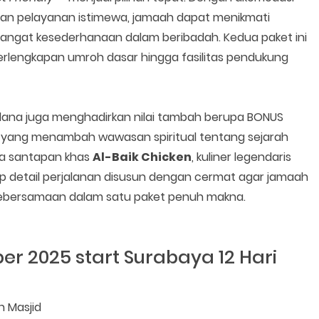
n pelayanan istimewa, jamaah dapat menikmati
ngat kesederhanaan dalam beribadah. Kedua paket ini
perlengkapan umroh dasar hingga fasilitas pendukung
dana juga menghadirkan nilai tambah berupa BONUS
yang menambah wawasan spiritual tentang sejarah
epada Rasulullah ﷺ — serta santapan khas
Al-Baik Chicken
, kuliner legendaris
ap detail perjalanan disusun dengan cermat agar jamaah
ebersamaan dalam satu paket penuh makna.
r 2025 start Surabaya 12 Hari
n Masjid