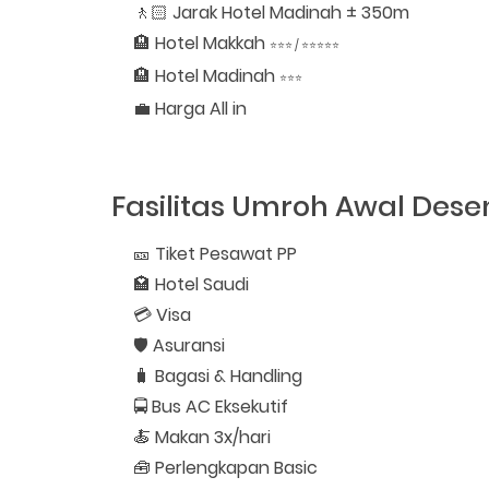
🚶🏻 Jarak Hotel Madinah ± 350m
🏨 Hotel Makkah
⭐⭐⭐ / ⭐⭐⭐⭐⭐
🏨 Hotel Madinah
⭐⭐⭐
💼 Harga All in
Fasilitas Umroh Awal Des
🎫 Tiket Pesawat PP
🏩 Hotel Saudi
💳 Visa
🛡️ Asuransi
🧳 Bagasi & Handling
🚍 Bus AC Eksekutif
🍝 Makan 3x/hari
🧰 Perlengkapan Basic