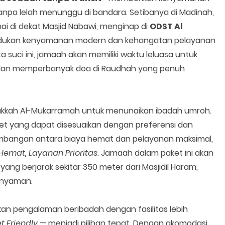
anpa lelah menunggu di bandara. Setibanya di Madinah,
 di dekat Masjid Nabawi, menginap di
ODST Al
ukan kenyamanan modern dan kehangatan pelayanan
 suci ini, jamaah akan memiliki waktu leluasa untuk
, dan memperbanyak doa di Raudhah yang penuh
 Makkah Al-Mukarramah untuk menunaikan ibadah umroh.
et yang dapat disesuaikan dengan preferensi dan
mbangan antara biaya hemat dan pelayanan maksimal,
Hemat, Layanan Prioritas
. Jamaah dalam paket ini akan
3
yang berjarak sekitar 350 meter dari Masjidil Haram,
 nyaman.
an pengalaman beribadah dengan fasilitas lebih
t Friendly —
menjadi pilihan tepat. Dengan akomodasi